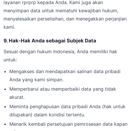
layanan rprprp kepada Anda. Kami juga akan
menyimpan data untuk mematuhi kewajiban hukum,
menyelesaikan perselisihan, dan menegakkan perjanjian
kami.
9. Hak-Hak Anda sebagai Subjek Data
Sesuai dengan hukum Indonesia, Anda memiliki hak
untuk:
Mengakses dan mendapatkan salinan data pribadi
Anda yang kami simpan.
Memperbarui atau memperbaiki data yang tidak
akurat.
Meminta penghapusan data pribadi Anda (hak untuk
dilupakan) dalam kondisi tertentu.
Menarik kembali persetujuan pemrosesan data kapan