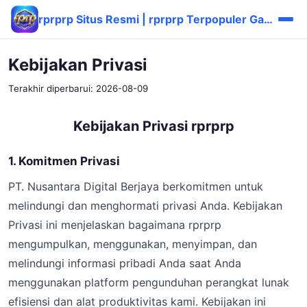
rprprp Situs Resmi | rprprp Terpopuler Gacor Terpercaya 🔥
Kebijakan Privasi
Terakhir diperbarui: 2026-08-09
Kebijakan Privasi rprprp
1. Komitmen Privasi
PT. Nusantara Digital Berjaya berkomitmen untuk
melindungi dan menghormati privasi Anda. Kebijakan
Privasi ini menjelaskan bagaimana rprprp
mengumpulkan, menggunakan, menyimpan, dan
melindungi informasi pribadi Anda saat Anda
menggunakan platform pengunduhan perangkat lunak
efisiensi dan alat produktivitas kami. Kebijakan ini