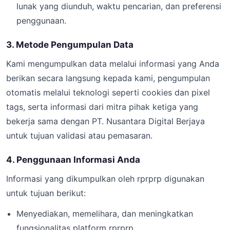
lunak yang diunduh, waktu pencarian, dan preferensi
penggunaan.
3. Metode Pengumpulan Data
Kami mengumpulkan data melalui informasi yang Anda
berikan secara langsung kepada kami, pengumpulan
otomatis melalui teknologi seperti cookies dan pixel
tags, serta informasi dari mitra pihak ketiga yang
bekerja sama dengan PT. Nusantara Digital Berjaya
untuk tujuan validasi atau pemasaran.
4. Penggunaan Informasi Anda
Informasi yang dikumpulkan oleh rprprp digunakan
untuk tujuan berikut:
Menyediakan, memelihara, dan meningkatkan
fungsionalitas platform rprprp.