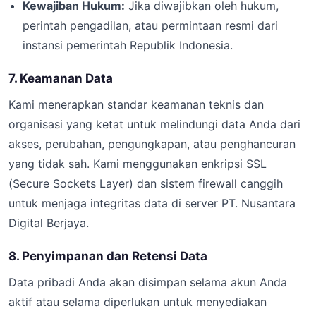
Kewajiban Hukum:
Jika diwajibkan oleh hukum,
perintah pengadilan, atau permintaan resmi dari
instansi pemerintah Republik Indonesia.
7. Keamanan Data
Kami menerapkan standar keamanan teknis dan
organisasi yang ketat untuk melindungi data Anda dari
akses, perubahan, pengungkapan, atau penghancuran
yang tidak sah. Kami menggunakan enkripsi SSL
(Secure Sockets Layer) dan sistem firewall canggih
untuk menjaga integritas data di server PT. Nusantara
Digital Berjaya.
8. Penyimpanan dan Retensi Data
Data pribadi Anda akan disimpan selama akun Anda
aktif atau selama diperlukan untuk menyediakan