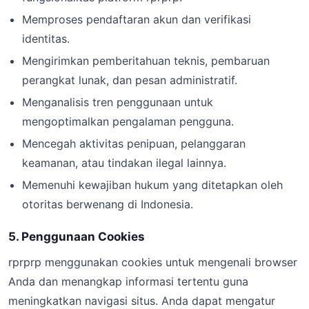
Memproses pendaftaran akun dan verifikasi
identitas.
Mengirimkan pemberitahuan teknis, pembaruan
perangkat lunak, dan pesan administratif.
Menganalisis tren penggunaan untuk
mengoptimalkan pengalaman pengguna.
Mencegah aktivitas penipuan, pelanggaran
keamanan, atau tindakan ilegal lainnya.
Memenuhi kewajiban hukum yang ditetapkan oleh
otoritas berwenang di Indonesia.
5. Penggunaan Cookies
rprprp menggunakan cookies untuk mengenali browser
Anda dan menangkap informasi tertentu guna
meningkatkan navigasi situs. Anda dapat mengatur